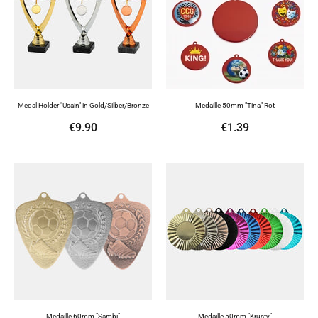
Medal Holder "Usain" in Gold/Silber/Bronze
Medaille 50mm "Tina" Rot
€9.90
€1.39
Medaille 60mm "Sambi"
Medaille 50mm "Krusty"