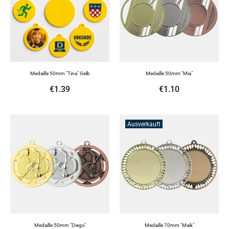
Medaille 50mm "Tina" Gelb
Medaille 50mm "Mia"
€1.39
€1.10
Ausverkauft
Medaille 50mm "Diego"
Medaille 70mm "Maik"