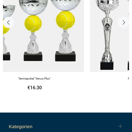
Tennispokal "Venus Plus"
Pok
€16.30
Kategorien