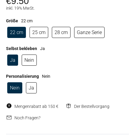
€9.50
inkl. 19% MwSt.
Größe
22 cm
22 cm
25 cm
28 cm
Ganze Serie
Selbst bekleben
Ja
Ja
Nein
Personalisierung
Nein
Nein
Ja
Mengenrabatt ab 150 €
Der Bestellvorgang
Noch Fragen?