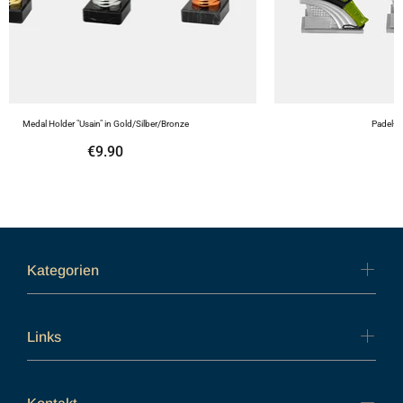
Medal Holder "Usain" in Gold/Silber/Bronze
Padel-T
€9.90
Kategorien
Links